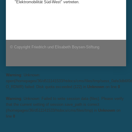
"Elektromobilität Süd-West" vertreten.
© Copyright Friedrich und Elisabeth Boysen-Stiftung
Warning
: Unknown:
open(/homepages/36/d511141533/htdocs/cms/files/tmp/sess_0afe3db6f0
O_RDWR) failed: Disk quota exceeded (122) in
Unknown
on line
0
Warning
: Unknown: Failed to write session data (files). Please verify
that the current setting of session.save_path is correct
(/homepages/36/d511141533/htdocs/cms/files/tmp) in
Unknown
on
line
0