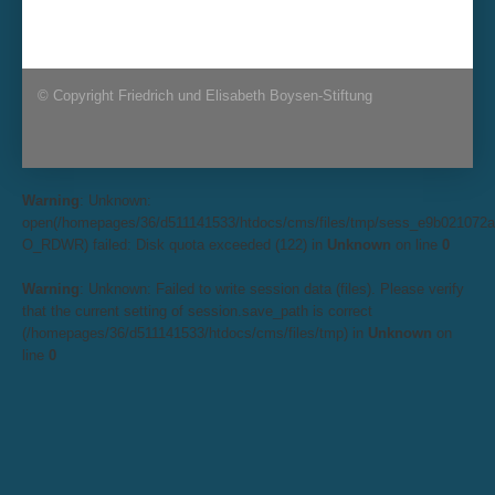
© Copyright Friedrich und Elisabeth Boysen-Stiftung
Warning
: Unknown:
open(/homepages/36/d511141533/htdocs/cms/files/tmp/sess_e9b021072a
O_RDWR) failed: Disk quota exceeded (122) in
Unknown
on line
0
Warning
: Unknown: Failed to write session data (files). Please verify
that the current setting of session.save_path is correct
(/homepages/36/d511141533/htdocs/cms/files/tmp) in
Unknown
on
line
0