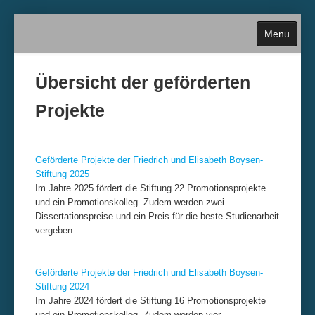
Menu
Übersicht der geförderten
Projekte
Home
Über die Stiftung
Geförderte Projekte der Friedrich und Elisabeth Boysen-
Stiftung 202
5
Im Jahre 2025 fördert die Stiftung 22 Promotionsprojekte
Antragstellung
und ein Promotionskolleg. Zudem werden zwei
Dissertationspreise und ein Preis für die beste Studienarbeit
Termine und Fristen
vergeben.
Historie
Geförderte Projekte der Friedrich und Elisabeth Boysen-
Stiftung 202
4
Im Jahre 2024 fördert die Stiftung 16 Promotionsprojekte
Kontakt
und ein Promotionskolleg. Zudem werden vier