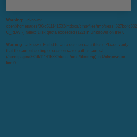
Warning
: Unknown:
open(/homepages/36/d511141533/htdocs/cms/files/tmp/sess_327bc4c80
O_RDWR) failed: Disk quota exceeded (122) in
Unknown
on line
0
Warning
: Unknown: Failed to write session data (files). Please verify
that the current setting of session.save_path is correct
(/homepages/36/d511141533/htdocs/cms/files/tmp) in
Unknown
on
line
0